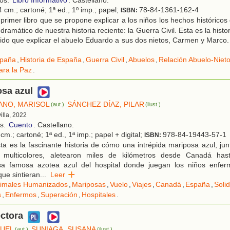
ños.
Libro Informativo
. Castellano.
 cm.; cartoné; 1ª ed., 1º imp.; papel;
78-84-1361-162-4
ISBN:
primer libro que se propone explicar a los niños los hechos históricos
dramático de nuestra historia reciente: la Guerra Civil. Esta es la histor
ido que explicar el abuelo Eduardo a sus dos nietos, Carmen y Marco
paña
,
Historia de España
,
Guerra Civil
,
Abuelos
,
Relación Abuelo-Niet
ara la Paz
.
osa azul
ANO, MARISOL
SÁNCHEZ DÍAZ, PILAR
(aut.)
(ilust.)
villa, 2022
os.
Cuento
. Castellano.
cm.; cartoné; 1ª ed., 1ª imp.; papel + digital;
978-84-19443-57-1
ISBN:
ta es la fascinante historia de cómo una intrépida mariposa azul, j
 multicolores, aletearon miles de kilómetros desde Canadá ha
sa famosa azotea azul del hospital donde juegan los niños enfer
que sintieran
...
Leer
imales Humanizados
,
Mariposas
,
Vuelo
,
Viajes
,
Canadá
,
España
,
Soli
s
,
Enfermos
,
Superación
,
Hospitales
.
ectora
NUEL
SUNIAGA, SUSANA
(aut.)
(ilust.)