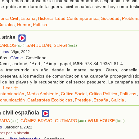
la etapa más dolorosa de la historia contemporánea española. Las viñet
se publicaron durante la guerra civil española sirven hoy como test
erra Civil
,
España
,
Historia
,
Edad Contemporánea
,
Sociedad
,
Problem
Sociales
,
Humor
,
Política
.
 atrás
CARLOS
SAN JULIÁN, SERGI
(aut.)
(ilust.)
Libros
, Vigo, 2022
años.
Cómic
. Castellano.
 cm.; cartoné; 1ª ed., 1ª imp.; papel;
978-84-19351-81-4
ISBN:
 transcurrido un año desde la marea negra. Otero, consellei
 presenta a los medios de comunicación una campaña propagandístic
al de las playas y la recuperación del sector pesquero. La campaña es
.
Leer
ntaminación
,
Medio Ambiente
,
Crítica Social
,
Crítica Política
,
Políticos
,
omunicación
,
Catástrofes Ecológicas
,
Prestige
,
España
,
Galicia
.
 civil española
SARA
GÓMEZ BRAVO, GUTMARO
WUJI HOUSE
(aut.)
(aut.)
(ilust.)
ds
, Barcelona, 2022
os por la historia