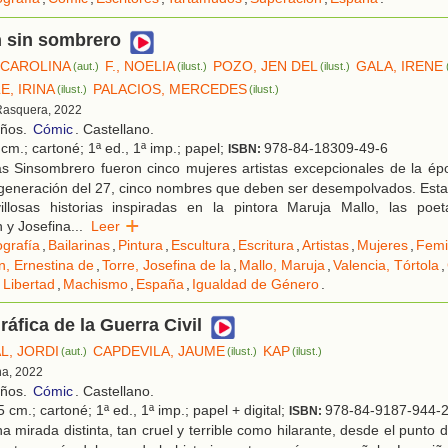
n sin sombrero
 CAROLINA
F., NOELIA
POZO, JEN DEL
GALA, IRENE
(aut.)
(ilust.)
(ilust.)
, IRINA
PALACIOS, MERCEDES
(ilust.)
(ilust.)
Rasquera, 2022
años.
Cómic
. Castellano.
cm.; cartoné; 1ª ed., 1ª imp.; papel;
978-84-18309-49-6
ISBN:
s Sinsombrero fueron cinco mujeres artistas excepcionales de la ép
generación del 27, cinco nombres que deben ser desempolvados. Esta
illosas historias inspiradas en la pintora Maruja Mallo, las poe
 y Josefina
...
Leer
ografía
,
Bailarinas
,
Pintura
,
Escultura
,
Escritura
,
Artistas
,
Mujeres
,
Femi
, Ernestina de
,
Torre, Josefina de la
,
Mallo, Maruja
,
Valencia, Tórtola
,
 Libertad
,
Machismo
,
España
,
Igualdad de Género
.
ráfica de la Guerra Civil
L, JORDI
CAPDEVILA, JAUME
KAP
(aut.)
(ilust.)
(ilust.)
na, 2022
años.
Cómic
. Castellano.
 cm.; cartoné; 1ª ed., 1ª imp.; papel + digital;
978-84-9187-944-
ISBN:
 mirada distinta, tan cruel y terrible como hilarante, desde el punto 