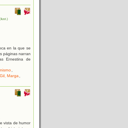
(ilust.)
oca en la que se
s páginas narran
tas Ernestina de
nismo
,
Gil, Marga
,
2
de vista de humor