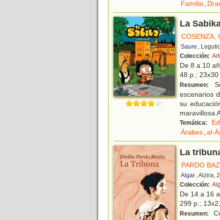
Familia
,
Dra
La Sabik
COSENZA,
Saure
, Leguti
Colección:
Ar
De 8 a 10 a
48 p.; 23x30 
Se
Resumen:
escenarios 
su educació
maravillosa 
Ed
Temática:
Árabes
,
al-Á
La tribun
PARDO BAZ
Algar
, Alzira,
Colección:
Al
De 14 a 16 
299 p.; 13x21
Co
Resumen: