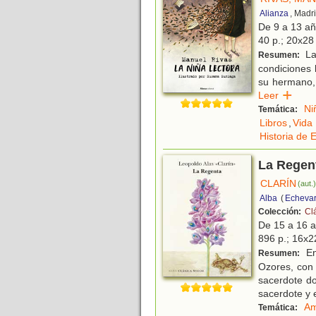
Alianza
, Madr
De 9 a 13 a
40 p.; 20x28 
La 
Resumen:
condiciones 
su hermano, l
Leer
Ni
Temática:
Libros
,
Vida
Historia de 
La Regen
CLARÍN
(aut.
Alba
(
Echevar
Colección:
Cl
De 15 a 16 
896 p.; 16x22
En
Resumen:
Ozores, con 
sacerdote do
sacerdote y 
Am
Temática: