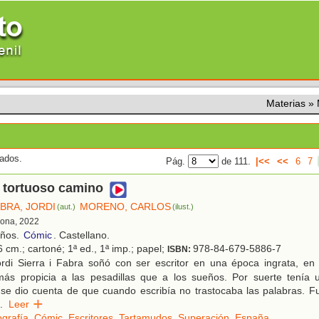
Materias
»
tados.
Pág.
de 111.
|<<
<<
6
7
y tortuoso camino
ABRA, JORDI
MORENO, CARLOS
(aut.)
(ilust.)
lona, 2022
años.
Cómic
. Castellano.
 cm.; cartoné; 1ª ed., 1ª imp.; papel;
978-84-679-5886-7
ISBN:
rdi Sierra i Fabra soñó con ser escritor en una época ingrata, en
más propicia a las pesadillas que a los sueños. Por suerte tenía u
se dio cuenta de que cuando escribía no trastocaba las palabras. Fu
.
Leer
ografía
,
Cómic
,
Escritores
,
Tartamudos
,
Superación
,
España
.