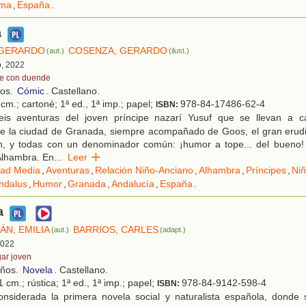
ma
,
España
.
a
 GERARDO
COSENZA, GERARDO
(aut.)
(ilust.)
o, 2022
te con duende
ños.
Cómic
. Castellano.
cm.; cartoné; 1ª ed., 1ª imp.; papel;
978-84-17486-62-4
ISBN:
is aventuras del joven príncipe nazarí Yusuf que se llevan a c
de la ciudad de Granada, siempre acompañado de Goos, el gran erud
n, y todas con un denominador común: ¡humor a tope... del bueno! y
Alhambra. En
...
Leer
ad Media
,
Aventuras
,
Relación Niño-Anciano
,
Alhambra
,
Príncipes
,
Ni
ndalus
,
Humor
,
Granada
,
Andalucía
,
España
.
a
ÁN, EMILIA
BARRIOS, CARLES
(aut.)
(adapt.)
 2022
gar joven
años.
Novela
. Castellano.
 cm.; rústica; 1ª ed., 1ª imp.; papel;
978-84-9142-598-4
ISBN:
nsiderada la primera novela social y naturalista española, donde 