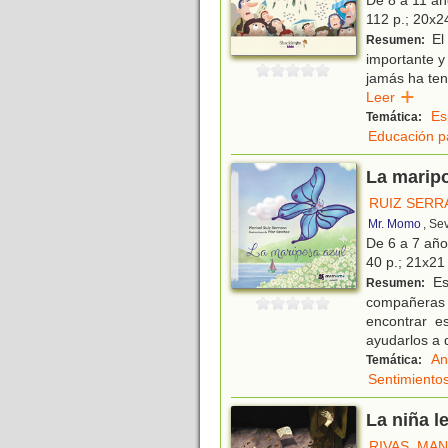
De 8 a 11 a
112 p.; 20x24
El 
Resumen:
importante y 
jamás ha ten
Leer
Es
Temática:
Educación p
La marip
RUIZ SERR
Mr. Momo
, Se
De 6 a 7 añ
40 p.; 21x21 
Es
Resumen:
compañeras
encontrar e
ayudarlos a 
An
Temática:
Sentimiento
La niña l
RIVAS, MA