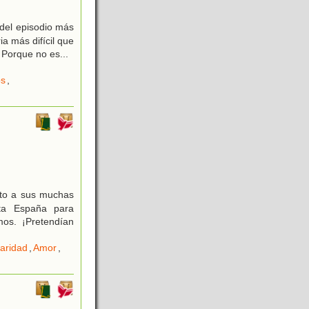
 del episodio más
ia más difícil que
. Porque no es
...
os
,
unto a sus muchas
sta España para
mos. ¡Pretendían
daridad
,
Amor
,