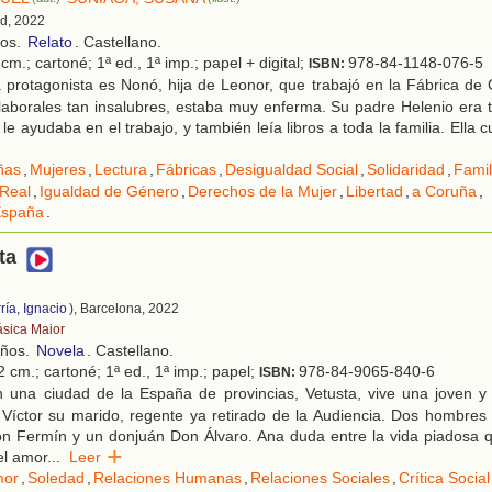
id, 2022
ños.
Relato
. Castellano.
cm.; cartoné; 1ª ed., 1ª imp.; papel + digital;
978-84-1148-076-5
ISBN:
protagonista es Nonó, hija de Leonor, que trabajó en la Fábrica de Ce
laborales tan insalubres, estaba muy enferma. Su padre Helenio era t
e ayudaba en el trabajo, y también leía libros a toda la familia. Ella 
ñas
,
Mujeres
,
Lectura
,
Fábricas
,
Desigualdad Social
,
Solidaridad
,
Famil
 Real
,
Igualdad de Género
,
Derechos de la Mujer
,
Libertad
,
a Coruña
,
España
.
ta
)
ría, Ignacio
), Barcelona, 2022
ásica Maior
años.
Novela
. Castellano.
 cm.; cartoné; 1ª ed., 1ª imp.; papel;
978-84-9065-840-6
ISBN:
 una ciudad de la España de provincias, Vetusta, vive una joven y 
Víctor su marido, regente ya retirado de la Audiencia. Dos hombres 
n Fermín y un donjuán Don Álvaro. Ana duda entre la vida piadosa q
el amor
...
Leer
or
,
Soledad
,
Relaciones Humanas
,
Relaciones Sociales
,
Crítica Social