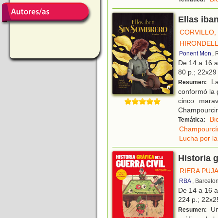
Ellas iba
CORVILLO,
HIRONDELLE
Ponent Mon
, 
De 14 a 16 
80 p.; 22x29 
La
Resumen:
conformó la 
cinco marav
Champourcin
Bi
Temática:
Champourcín
Lucha por la
Historia g
RIERA PUJA
RBA
, Barcelo
De 14 a 16 
224 p.; 22x25
Una
Resumen: