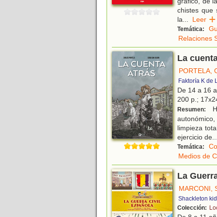
gráfico, de 
chistes que 
la
...
Leer
Gu
Temática:
Relaciones 
La cuenta
PORTELA, 
Faktoría K de 
De 14 a 16 
200 p.; 17x24
Ha
Resumen:
autonómico,
limpieza tot
ejercicio de
..
Co
Temática:
Medios de C
La Guerra
MARCONI, 
Shackleton ki
Colección:
Loc