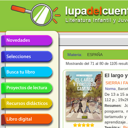
Materia:
ESPAÑA
Mostrando del 71 al 80 de 1105 resul
El largo 
SIERRA I F
Norma
, Barce
De 13 a 15 
112 p.; 19x26
Jo
Resumen:
posguerra, 
tartamudo y 
aprendizaje
..
Bi
Temática: